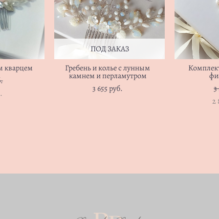
ПОД ЗАКАЗ
м кварцем
Гребень и колье с лунным
Комплект
камнем и перламутром
фи
.
3 655 pуб.
3
.
2 