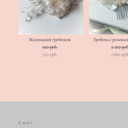
Маленький гребешок
Гребень с розовы
650 pуб.
2 100 pуб
550 pуб.
1 890 pуб
E-mail: