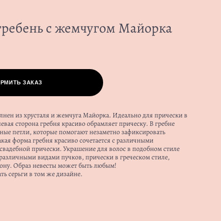
гребень с жемчугом Майорка
РМИТЬ ЗАКАЗ
нен из хрусталя и жемчуга Майорка. Идеально для прически в
левая сторона гребня красиво обрамляет прическу. В гребне
ные петли, которые помогают незаметно зафиксировать
акая форма гребня красиво сочетается с различными
свадебной прически. Украшение для волос в подобном стиле
различными видами пучков, прически в греческом стиле,
ону. Образ невесты может быть любым!
ь серьги в том же дизайне.