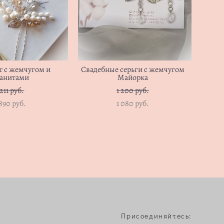
 с жемчугом и
Свадебные серьги с жемчугом
анитами
Майорка
 211 pуб.
1 200 pуб.
890 pуб.
1 080 pуб.
Присоединяйтесь: