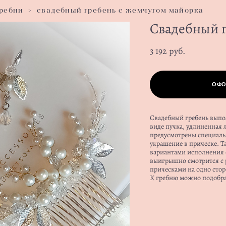
гребни
>
свадебный гребень с жемчугом майорка
Свадебный 
3 192 pуб.
ОФО
Свадебный гребень выпол
виде пучка, удлиненная 
предусмотрены специаль
украшение в прическе. Т
вариантами исполнения 
выигрышно смотрится с 
прическами на одно стор
К гребню можно подобрат