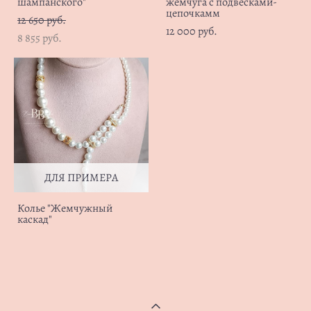
шампанского"
жемчуга с подвесками-
цепочкамм
12 650 pуб.
12 000 pуб.
8 855 pуб.
ДЛЯ ПРИМЕРА
Колье "Жемчужный
каскад"